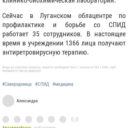
клинико-биохимическая лаборатория.
Сейчас в Луганском облацентре по
профилактике и борьбе со СПИД
работает 35 сотрудников. В настоящее
время в учреждении 1366 лица получают
антиретровирусную терапию.
Якщо ви помітили помилку, виділіть необхідний текст і натисніть Ctrl + Enter, щоб
повідомити про це редакцію
#Северодонецк
#СПИД
#медицина
Александра
0,0
Авторизуйтесь
, щоб оцінити