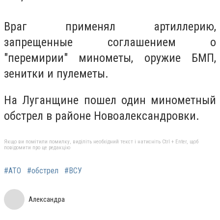
Враг применял артиллерию,
запрещенные соглашением о
"перемирии" минометы, оружие БМП,
зенитки и пулеметы.
На Луганщине пошел один минометный
обстрел в районе Новоалександровки.
Якщо ви помітили помилку, виділіть необхідний текст і натисніть Ctrl + Enter, щоб
повідомити про це редакцію
#АТО
#обстрел
#ВСУ
Александра