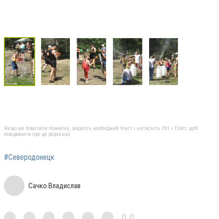
Якщо ви помітили помилку, виділіть необхідний текст і натисніть Ctrl + Enter, щоб
повідомити про це редакцію
#Северодонецк
Сачко Владислав
0,0