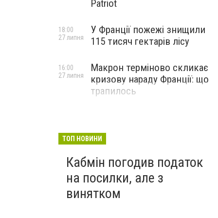
Patriot
У Франції пожежі знищили
18:00
27 липня
115 тисяч гектарів лісу
Макрон терміново скликає
16:00
27 липня
кризову нараду Франції: що
трапилось
ТОП НОВИНИ
Кабмін погодив податок
на посилки, але з
винятком