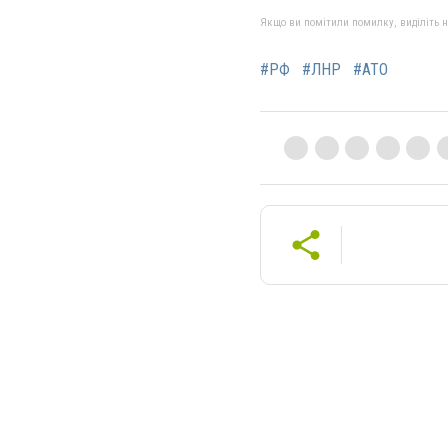
Якщо ви помітили помилку, виділіть нео
#РФ
#ЛНР
#АТО