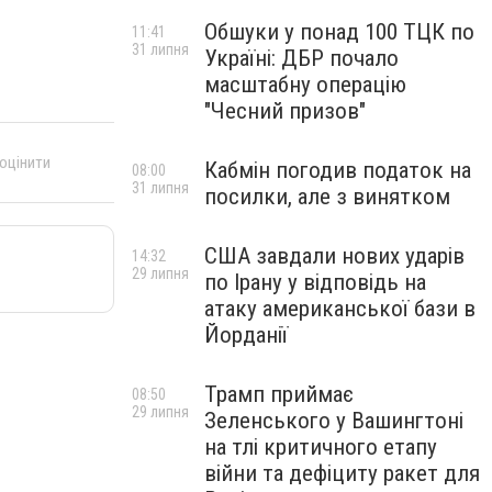
Обшуки у понад 100 ТЦК по
11:41
31 липня
Україні: ДБР почало
масштабну операцію
"Чесний призов"
 оцінити
Кабмін погодив податок на
08:00
31 липня
посилки, але з винятком
США завдали нових ударів
14:32
29 липня
по Ірану у відповідь на
атаку американської бази в
Йорданії
Трамп приймає
08:50
29 липня
Зеленського у Вашингтоні
на тлі критичного етапу
війни та дефіциту ракет для