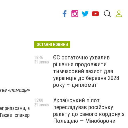
ОСТАННІ НОВИНИ
ЄС остаточно ухвалив
18:46
31 липня
рішення продовжити
тимчасовий захист для
українців до березня 2028
року – дипломат
стве «помощи»
Український пілот
15:00
31 липня
переслідував російську
еприпасами, а
ракету до самого кордону з
Также спикер
Польщею — Міноборони