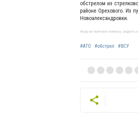
обстрелом из стрелково
районе Орехового. Из п
Новоалександровки.
Якщо ви помітили помилку, виділіть нео
#АТО
#обстрел
#ВСУ