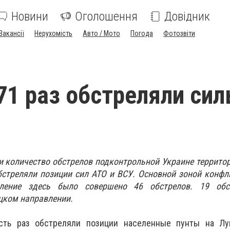
Новини
Оголошення
Довідник
Вакансії
Нерухомість
Авто / Мото
Погода
Фотозвіти
71 раз обстреляли си
и количество обстрелов подконтрольной Украине территори
стреляли позиции сил АТО и ВСУ. Основной зоной конфл
вление здесь было совершено 46 обстрелов. 19 обс
цком направлении.
сть раз обстреляли позиции населенные пунты на Лу