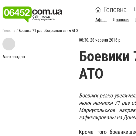
Головна
Афіша
Дозвілля
Головна
Боевики 71 раз обстреляли силы АТО
08:30, 28 червня 2016 р.
Боевики 
Александра
АТО
Боевики резко увеличил
июня немники 71 раз об
Мариупольское напра
зафиксированы на Доне
Кроме того боевикише