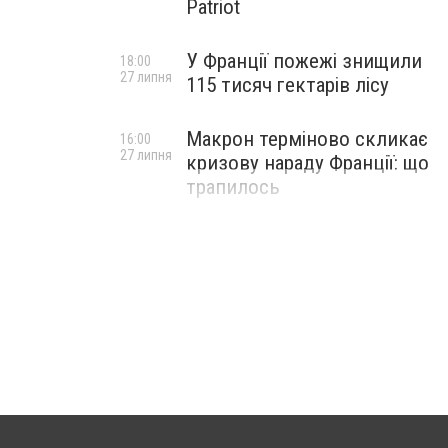
Patriot
У Франції пожежі знищили
18:00
27 липня
115 тисяч гектарів лісу
Макрон терміново скликає
16:00
27 липня
кризову нараду Франції: що
трапилось