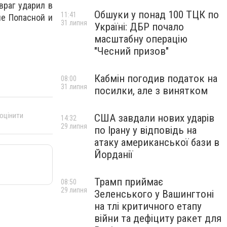
враг ударил в
Обшуки у понад 100 ТЦК по
11:41
не Попасной и
31 липня
Україні: ДБР почало
масштабну операцію
"Чесний призов"
Кабмін погодив податок на
08:00
31 липня
посилки, але з винятком
 оцінити
США завдали нових ударів
14:32
29 липня
по Ірану у відповідь на
атаку американської бази в
Йорданії
Трамп приймає
08:50
29 липня
Зеленського у Вашингтоні
на тлі критичного етапу
війни та дефіциту ракет для