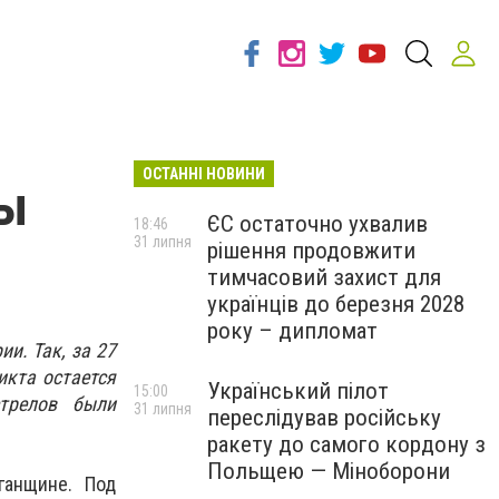
ОСТАННІ НОВИНИ
лы
ЄС остаточно ухвалив
18:46
31 липня
рішення продовжити
тимчасовий захист для
українців до березня 2028
року – дипломат
и. Так, за 27
икта остается
Український пілот
15:00
трелов были
31 липня
переслідував російську
ракету до самого кордону з
Польщею — Міноборони
ганщине. Под