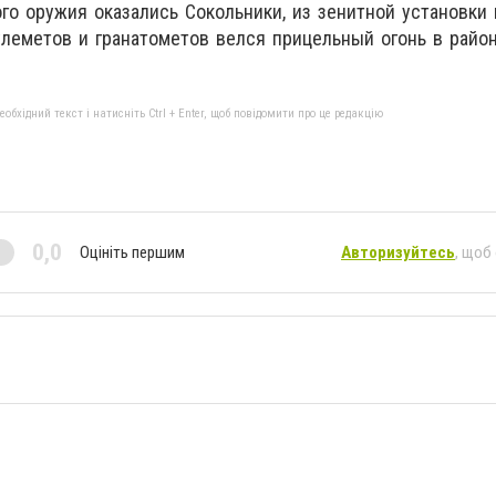
го оружия оказались Сокольники, из зенитной установки 
улеметов и гранатометов велся прицельный огонь в райо
бхідний текст і натисніть Ctrl + Enter, щоб повідомити про це редакцію
0,0
Оцініть першим
Авторизуйтесь
, щоб