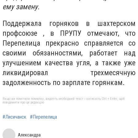
ему замену.
Поддержала горняков в шахтерском
профсоюзе , в ПРУПУ отмечают, что
Перепелица прекрасно справляется со
своими обязанностями, работает над
улучшением качества угля, а также уже
ликвидировал трехмесячную
задолженность по зарплате горянкам.
Якщо ви помітили помилку, виділіть необхідний текст і натисніть Ctrl + Enter, щоб
повідомити про це редакцію
#Лисичанск
#Перепелица
Александра