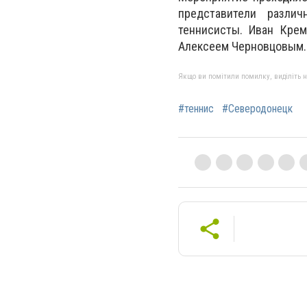
представители различ
теннисисты. Иван Кре
Алексеем Черновцовым.
Якщо ви помітили помилку, виділіть нео
#теннис
#Северодонецк