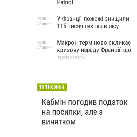
Patriot
У Франції пожежі знищили
18:00
27 липня
115 тисяч гектарів лісу
Макрон терміново скликає
16:00
27 липня
кризову нараду Франції: що
трапилось
ТОП НОВИНИ
Кабмін погодив податок
на посилки, але з
винятком