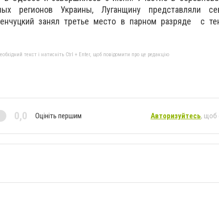
ных регионов Украины, Луганщину представляли се
менчуцкий занял третье место в парном разряде с те
бхідний текст і натисніть Ctrl + Enter, щоб повідомити про це редакцію
0,0
Оцініть першим
Авторизуйтесь
, щоб