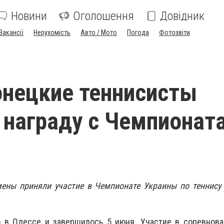
Новини
Оголошення
Довідник
Вакансії
Нерухомість
Авто / Мото
Погода
Фотозвіти
нецкие теннисисты
 награду с Чемпионат
мены приняли участие в Чемпионате Украины по теннису
 в Одессе и завершилось 5 июня. Участие в соревнова