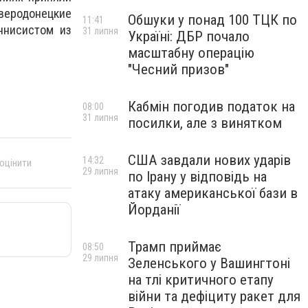
веродонецкие
Обшуки у понад 100 ТЦК по
11:41
ннисистом из
31 липня
Україні: ДБР почало
масштабну операцію
"Чесний призов"
Кабмін погодив податок на
08:00
31 липня
посилки, але з винятком
США завдали нових ударів
14:32
 оцінити
29 липня
по Ірану у відповідь на
атаку американської бази в
Йорданії
Трамп приймає
08:50
29 липня
Зеленського у Вашингтоні
на тлі критичного етапу
війни та дефіциту ракет для