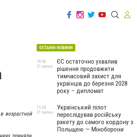
ОСТАННІ НОВИНИ
ЄС остаточно ухвалив
18:46
31 липня
рішення продовжити
а
тимчасовий захист для
українців до березня 2028
року – дипломат
Український пілот
15:00
31 липня
 в возрастной
переслідував російську
ракету до самого кордону з
Польщею — Міноборони
ниях приняли