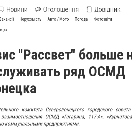
Новини
Оголошення
Довідник
Вакансії
Нерухомість
Авто / Мото
Погода
Фотозвіти
нецка
ис "Рассвет" больше 
бслуживать ряд ОСМД
онецка
ельного комитета Северодонецкого городского совета
взаимоотношения ОСМД «Гагарина, 117-А», «Курчатова,
но-коммунальными предприятиями.