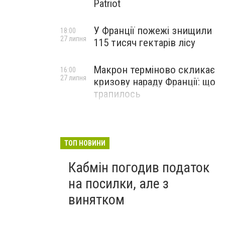
Patriot
У Франції пожежі знищили
18:00
27 липня
115 тисяч гектарів лісу
Макрон терміново скликає
16:00
27 липня
кризову нараду Франції: що
трапилось
ТОП НОВИНИ
Кабмін погодив податок
на посилки, але з
винятком