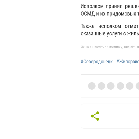
Исполком принял решен
ОСМД и их придомовых 
Также исполком отмет
оказанные услуги с жил
Якщо ви помітили помилку, виділіть нео
#Северодонецк
#Жилсрви