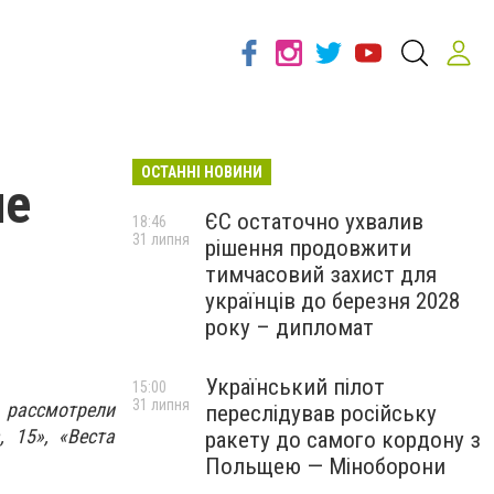
ОСТАННІ НОВИНИ
не
ЄС остаточно ухвалив
18:46
31 липня
рішення продовжити
тимчасовий захист для
українців до березня 2028
року – дипломат
Український пілот
15:00
31 липня
 рассмотрели
переслідував російську
 15», «Веста
ракету до самого кордону з
Польщею — Міноборони