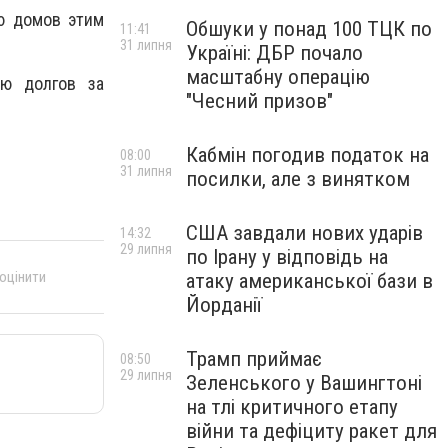
ю домов этим
Обшуки у понад 100 ТЦК по
11:41
31 липня
Україні: ДБР почало
масштабну операцію
ию долгов за
"Чесний призов"
Кабмін погодив податок на
08:00
31 липня
посилки, але з винятком
США завдали нових ударів
14:32
29 липня
по Ірану у відповідь на
 оцінити
атаку американської бази в
Йорданії
Трамп приймає
08:50
29 липня
Зеленського у Вашингтоні
на тлі критичного етапу
війни та дефіциту ракет для