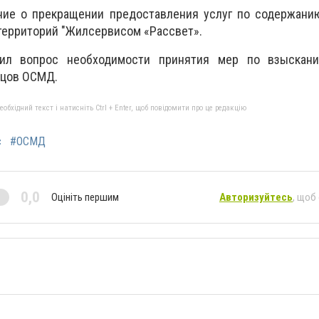
ие о прекращении предоставления услуг по содержани
территорий "Жилсервисом «Рассвет».
ил вопрос необходимости принятия мер по взыскан
ьцов ОСМД.
бхідний текст і натисніть Ctrl + Enter, щоб повідомити про це редакцію
с
#ОСМД
0,0
Оцініть першим
Авторизуйтесь
, щоб