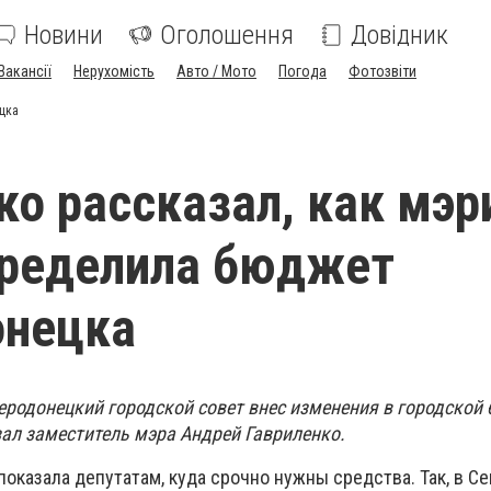
Новини
Оголошення
Довідник
Вакансії
Нерухомість
Авто / Мото
Погода
Фотозвіти
цка
ко рассказал, как мэр
пределила бюджет
онецка
еродонецкий городской совет внес изменения в городской
зал заместитель мэра Андрей Гавриленко.
 показала депутатам, куда срочно нужны средства. Так, в 