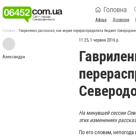
Головна
Афіша
Дозвілля
Головна
Гавриленко рассказал, как мэрия перераспределила бюджет Северодоне
11:25, 1 червня 2016 р.
Гаврилен
Александра
перерас
Северод
На минувшей сессии Сев
этих изменениях расска
По его словам, непогода