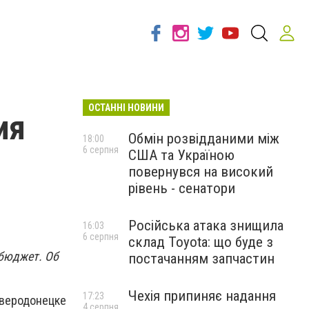
ОСТАННІ НОВИНИ
ия
Обмін розвідданими між
18:00
6 серпня
США та Україною
повернувся на високий
рівень - сенатори
Російська атака знищила
16:03
6 серпня
склад Toyota: що буде з
 бюджет. Об
постачанням запчастин
Чехія припиняє надання
17:23
Северодонецке
4 серпня