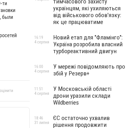
тимчасового захисту
9-ти
українцям, які ухиляються
тановки
від військового обов'язку:
, были
як це працюватиме
тросетей
Новий етап для "Фламінго":
16:19
4 серпня
Україна розробила власний
турбореактивний двигун
У мережі повідомляють про
16:00
4 серпня
збій у Резерв+
У Московській області
11:51
 оцінити
4 серпня
дрони уразили склади
Wildberries
ЄС остаточно ухвалив
18:46
31 липня
рішення продовжити