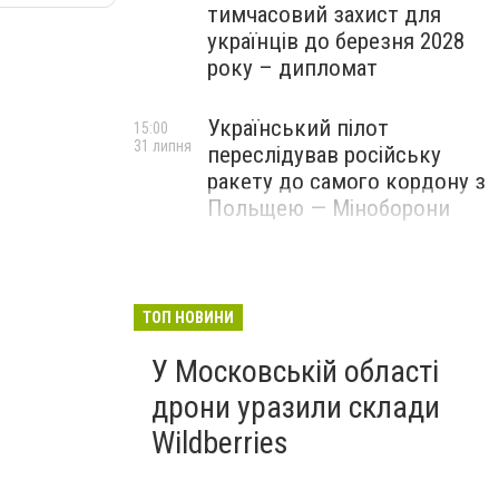
тимчасовий захист для
українців до березня 2028
року – дипломат
Український пілот
15:00
31 липня
переслідував російську
ракету до самого кордону з
Польщею — Міноборони
ТОП НОВИНИ
У Московській області
дрони уразили склади
Wildberries