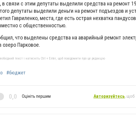
, в связи с этим депутаты выделили средства на ремонт 1
того депутаты выделили деньги на ремонт подъездов и ус
метил Гавриленко, места, где есть острая нехватка пандусов
вместно с общественностью.
общил, что выделены средства на аварийный ремонт элек
в озеро Парковое.
бхідний текст і натисніть Ctrl + Enter, щоб повідомити про це редакцію
ко
#бюджет
0,0
Оцініть першим
Авторизуйтесь
, щоб