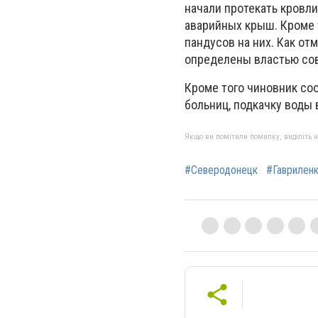
начали протекать кровли
аварийных крыш. Кроме 
пандусов на них. Как от
определены властью со
Кроме того чиновник со
больниц, подкачку воды 
Якщо ви помітили помилку, виділіть нео
#Северодонецк
#Гаврилен