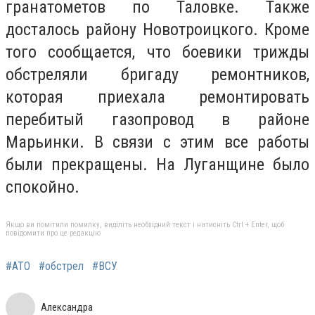
гранатометов по Таловке. Также
досталось району Новотроицкого. Кроме
того сообщается, что боевики трижды
обстреляли бригаду ремонтников,
которая приехала ремонтировать
перебитый газопровод в районе
Марьинки. В связи с этим все работы
были прекращены. На Луганщине было
спокойно.
Якщо ви помітили помилку, виділіть необхідний текст і натисніть Ctrl + Enter, щоб
повідомити про це редакцію
#АТО
#обстрел
#ВСУ
Александра