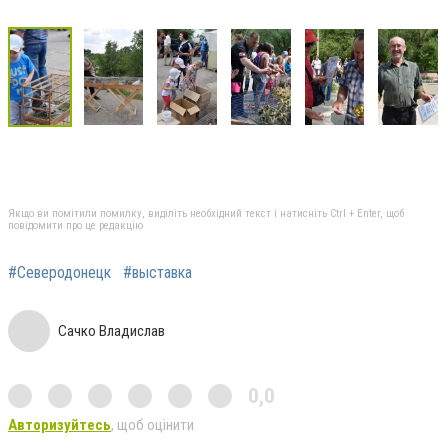
Якщо ви помітили помилку, виділіть необхідний текст і натисніть Ctrl + Enter, щоб
повідомити про це редакцію
#Северодонецк
#выставка
Сачко Владислав
0,0
Авторизуйтесь
, щоб оцінити