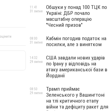
Обшуки у понад 100 ТЦК по
11:41
31 липня
Україні: ДБР почало
масштабну операцію
"Чесний призов"
 оцінити
Кабмін погодив податок на
08:00
31 липня
посилки, але з винятком
США завдали нових ударів
14:32
29 липня
по Ірану у відповідь на
атаку американської бази в
Йорданії
Трамп приймає
08:50
29 липня
Зеленського у Вашингтоні
на тлі критичного етапу
війни та дефіциту ракет для