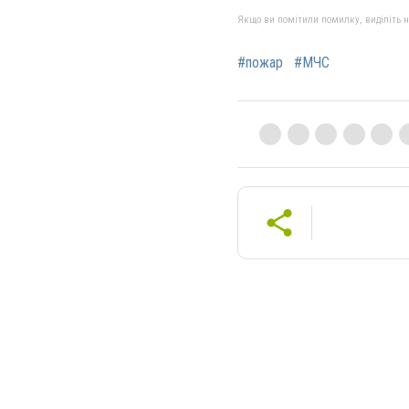
Якщо ви помітили помилку, виділіть нео
#пожар
#МЧС