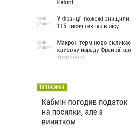
Patriot
У Франції пожежі знищили
18:00
27 липня
115 тисяч гектарів лісу
Макрон терміново скликає
16:00
27 липня
кризову нараду Франції: що
трапилось
ТОП НОВИНИ
Кабмін погодив податок
на посилки, але з
винятком