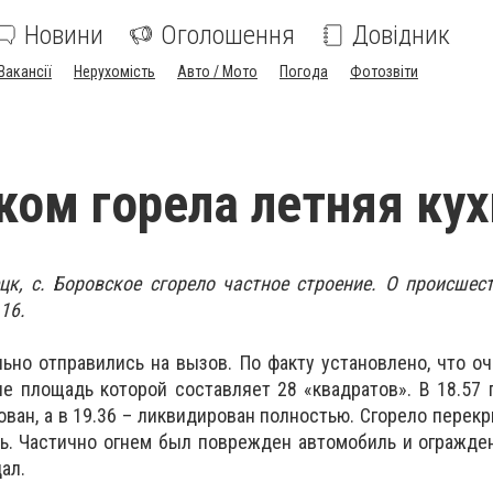
Новини
Оголошення
Довідник
Вакансії
Нерухомість
Авто / Мото
Погода
Фотозвіти
ком горела летняя ку
цк, с. Боровское сгорело частное строение. О происшес
16.
но отправились на вызов. По факту установлено, что оч
не площадь которой составляет 28 «квадратов». В 18.57
ован, а в 19.36 – ликвидирован полностью. Сгорело перек
ь. Частично огнем был поврежден автомобиль и огражде
ал.