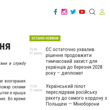
ОСТАННІ НОВИНИ
хня
ЄС остаточно ухвалив
18:46
31 липня
рішення продовжити
тимчасовий захист для
твии в службу
українців до березня 2028
року – дипломат
аг возгорания
Український пілот
 пожар силами
15:00
31 липня
переслідував російську
рытие и крыша
ракету до самого кордону з
ние. Во время
Польщею — Міноборони