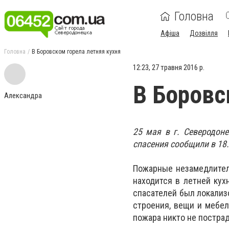
Головна
Афіша
Дозвілля
Головна
В Боровском горела летняя кухня
12:23, 27 травня 2016 р.
В Боровс
Александра
25 мая в г. Северодоне
спасения сообщили в 18.
Пожарные незамедлитель
находится в летней кух
спасателей был локализ
строения, вещи и мебел
пожара никто не пострад