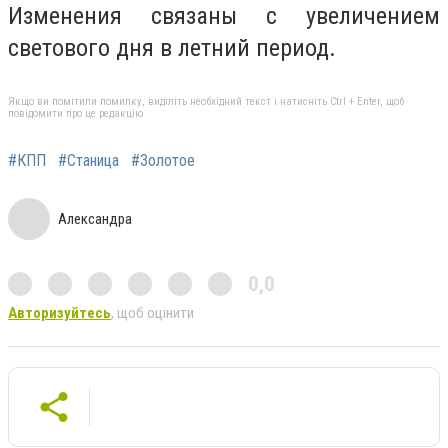
Изменения связаны с увеличением
светового дня в летний период.
Якщо ви помітили помилку, виділіть необхідний текст і натисніть Ctrl + Enter, щоб
повідомити про це редакцію
#КПП
#Станица
#Золотое
Александра
0,0
Авторизуйтесь
, щоб оцінити