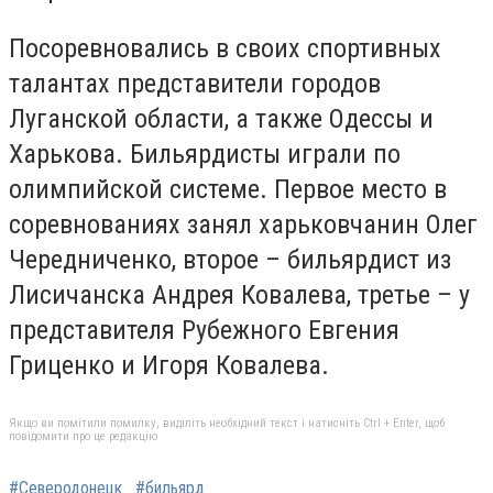
Посоревновались в своих спортивных
талантах представители городов
Луганской области, а также Одессы и
Харькова. Бильярдисты играли по
олимпийской системе. Первое место в
соревнованиях занял харьковчанин Олeг
Чередниченко, второе – бильярдист из
Лисичанска Андрея Ковалева, третье – у
представителя Рубежного Евгения
Гриценко и Игоря Ковалева.
Якщо ви помітили помилку, виділіть необхідний текст і натисніть Ctrl + Enter, щоб
повідомити про це редакцію
#Северодонецк
#бильярд