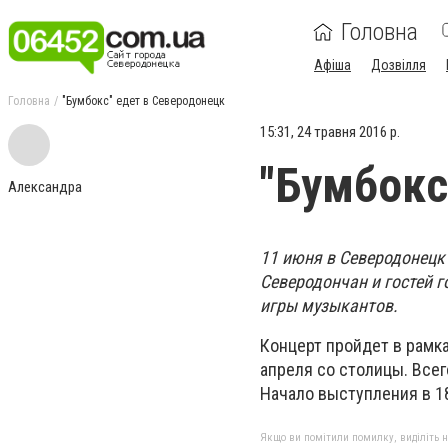
Головна
Афіша
Дозвілля
Головна
"Бумбокс" едет в Северодонецк
15:31, 24 травня 2016 р.
"Бумбокс
Александра
11 июня в Северодонецк
Северодончан и гостей 
игры музыкантов.
Концерт пройдет в рамка
апреля со столицы. Всег
Начало выступления в 18
Якщо ви помітили помилку, виділіть нео