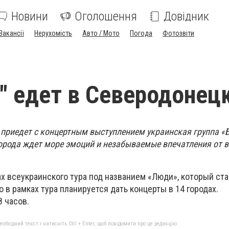
Новини
Оголошення
Довідник
Вакансії
Нерухомість
Авто / Мото
Погода
Фотозвіти
" едет в Северодонец
 приедет с концертным выступлением украинская группа «
города ждет море эмоций и незабываемые впечатления от 
х всеукраинского тура под названием «Люди», который ста
о в рамках тура планируется дать концерты в 14 городах.
 часов.
бхідний текст і натисніть Ctrl + Enter, щоб повідомити про це редакцію