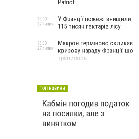
Patriot
У Франції пожежі знищили
18:00
27 липня
115 тисяч гектарів лісу
Макрон терміново скликає
16:00
27 липня
кризову нараду Франції: що
трапилось
ТОП НОВИНИ
Кабмін погодив податок
на посилки, але з
винятком