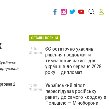
ОСТАННІ НОВИНИ
к
ЄС остаточно ухвалив
18:46
31 липня
рішення продовжити
тимчасовий захист для
Бумбокс».
українців до березня 2028
виртуозной
року – дипломат
ртовал 2
Український пілот
15:00
31 липня
переслідував російську
ракету до самого кордону з
Польщею — Міноборони