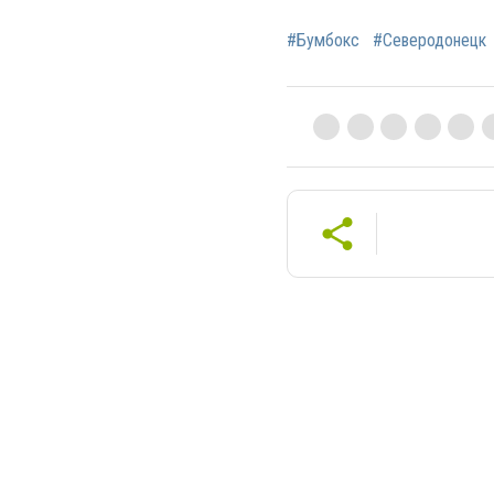
#Бумбокс
#Северодонецк