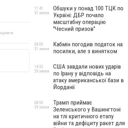
Обшуки у понад 100 ТЦК по
11:41
31 липня
Україні: ДБР почало
масштабну операцію
"Чесний призов"
 оцінити
Кабмін погодив податок на
08:00
31 липня
посилки, але з винятком
США завдали нових ударів
14:32
29 липня
по Ірану у відповідь на
атаку американської бази в
Йорданії
Трамп приймає
08:50
29 липня
Зеленського у Вашингтоні
на тлі критичного етапу
війни та дефіциту ракет для