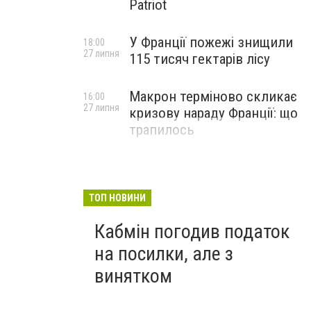
Patriot
У Франції пожежі знищили
18:00
27 липня
115 тисяч гектарів лісу
Макрон терміново скликає
16:00
27 липня
кризову нараду Франції: що
трапилось
ТОП НОВИНИ
Кабмін погодив податок
на посилки, але з
винятком