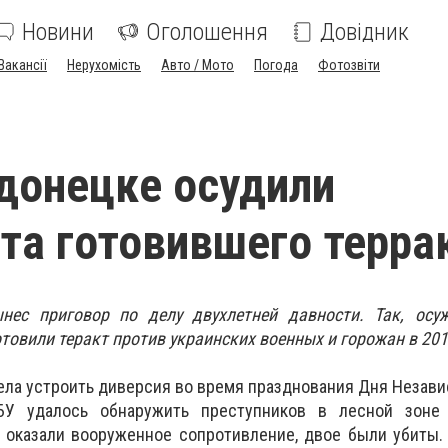
Новини
Оголошення
Довідник
Вакансії
Нерухомість
Авто / Мото
Погода
Фотозвіти
донецке осудили
та готовившего терра
нес приговор по делу двухлетней давности. Так, осу
товили теракт против украинских военных и горожан в 201
тела устроить диверсия во время празднования Дня Незави
БУ удалось обнаружить преступников в лесной зоне
 оказали вооруженное сопротивление, двое были убиты.