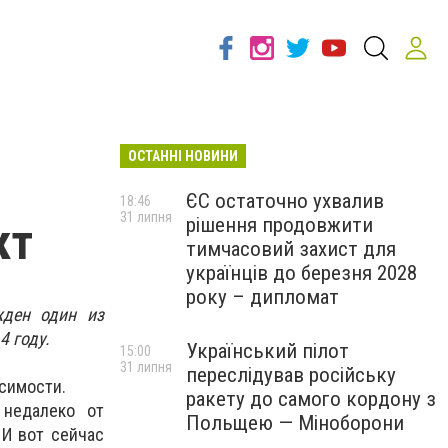
ОСТАННІ НОВИНИ
ЄС остаточно ухвалив
18:46
31 липня
рішення продовжити
кт
тимчасовий захист для
українців до березня 2028
року – дипломат
жден один из
4 году.
Український пілот
15:00
31 липня
переслідував російську
симости.
ракету до самого кордону з
 недалеко от
Польщею — Міноборони
 И вот сейчас