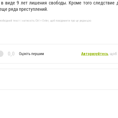
 в виде 9 лет лишения свободы. Кроме того следствие 
еще ряда преступлений.
бхідний текст і натисніть Ctrl + Enter, щоб повідомити про це редакцію
0,0
Оцініть першим
Авторизуйтесь
, щоб