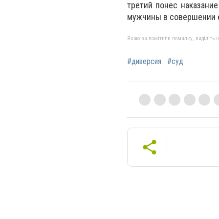
третий понес наказание
мужчины в совершении 
Якщо ви помітили помилку, виділіть нео
#диверсия
#суд