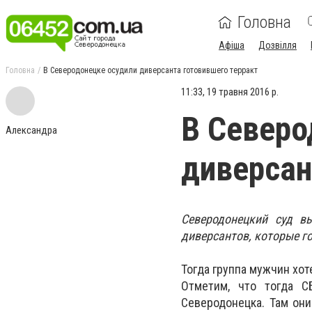
Головна
Афіша
Дозвілля
Головна
В Северодонецке осудили диверсанта готовившего терракт
11:33, 19 травня 2016 р.
В Северо
Александра
диверсан
Северодонецкий суд вы
диверсантов, которые го
Тогда группа мужчин хо
Отметим, что тогда С
Северодонецка. Там они