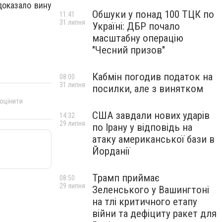
доказало вину
Обшуки у понад 100 ТЦК по
11:41
31 липня
Україні: ДБР почало
масштабну операцію
"Чесний призов"
Кабмін погодив податок на
08:00
31 липня
посилки, але з винятком
 оцінити
США завдали нових ударів
14:32
29 липня
по Ірану у відповідь на
атаку американської бази в
Йорданії
Трамп приймає
08:50
29 липня
Зеленського у Вашингтоні
на тлі критичного етапу
війни та дефіциту ракет для