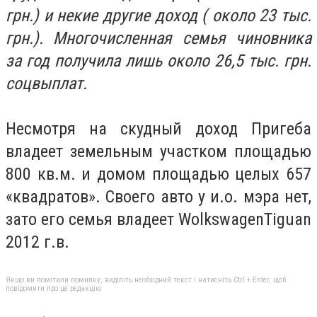
грн.) и некие другие доход ( около 23 тыс.
грн.). Многочисленная семья чиновника
за год получила лишь около 26,5 тыс. грн.
соцвыплат.
Несмотря на скудный доход Пригеба
владеет земельным участком площадью
800 кв.м. и домом площадью целых 657
«квадратов». Своего авто у и.о. мэра нет,
зато его семья владеет WolkswagenTiguan
2012 г.в.
Якщо ви помітили помилку, виділіть необхідний текст і натисніть Ctrl + Enter, щоб
повідомити про це редакцію