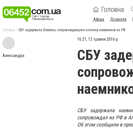
Головна
Афіша
Дозвілля
Головна
СБУ задержала боевика, сопровождавшего колонну наемников из РФ
16:21, 12 травня 2016 р.
СБУ заде
Александра
сопрово
наемнико
СБУ задержала наемн
сопровождал из РФ в Ал
Об этом сообщили в пре