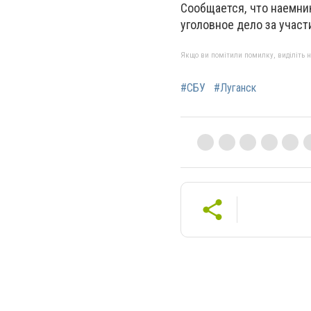
Сообщается, что наемни
уголовное дело за участ
Якщо ви помітили помилку, виділіть нео
#СБУ
#Луганск