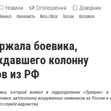
Новини
Оголошення
Довідник
Вакансії
Нерухомість
Авто / Мото
Погода
Фотозвіти
ржала боевика,
ждавшего колонну
в из РФ
ика, который воевал в подразделении «Призрак» в 
чевск автоколонну вооруженных наемников из России и 
сс-службе ведомства.