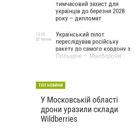
тимчасовий захист для
українців до березня 2028
року – дипломат
Український пілот
15:00
31 липня
переслідував російську
ракету до самого кордону з
Польщею — Міноборони
ТОП НОВИНИ
У Московській області
дрони уразили склади
Wildberries