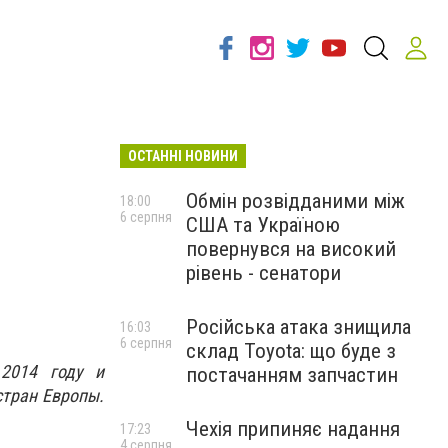
ОСТАННІ НОВИНИ
Обмін розвідданими між
18:00
6 серпня
США та Україною
повернувся на високий
рівень - сенатори
Російська атака знищила
16:03
6 серпня
склад Toyota: що буде з
2014 году и
постачанням запчастин
стран Европы.
Чехія припиняє надання
17:23
4 серпня