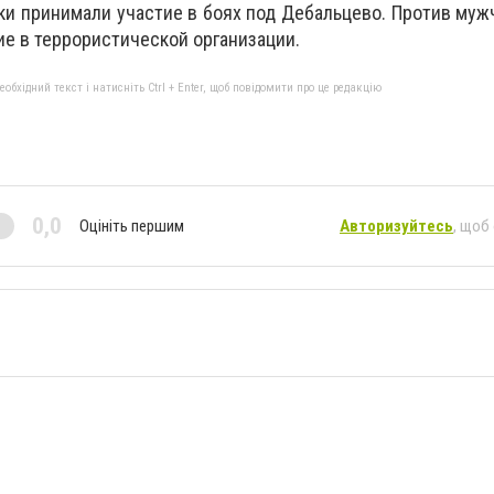
ки принимали участие в боях под Дебальцево. Против му
ие в террористической организации.
бхідний текст і натисніть Ctrl + Enter, щоб повідомити про це редакцію
0,0
Оцініть першим
Авторизуйтесь
, щоб