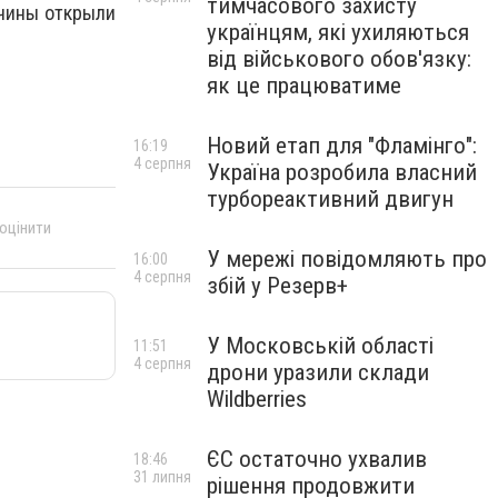
тимчасового захисту
жчины открыли
українцям, які ухиляються
від військового обов'язку:
як це працюватиме
Новий етап для "Фламінго":
16:19
4 серпня
Україна розробила власний
турбореактивний двигун
 оцінити
У мережі повідомляють про
16:00
4 серпня
збій у Резерв+
У Московській області
11:51
4 серпня
дрони уразили склади
Wildberries
ЄС остаточно ухвалив
18:46
31 липня
рішення продовжити