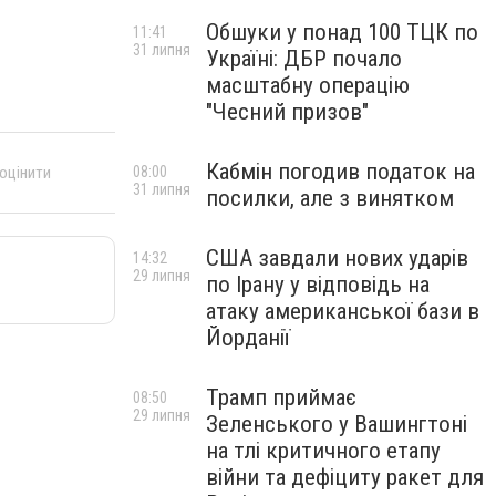
Обшуки у понад 100 ТЦК по
11:41
31 липня
Україні: ДБР почало
масштабну операцію
"Чесний призов"
Кабмін погодив податок на
 оцінити
08:00
31 липня
посилки, але з винятком
США завдали нових ударів
14:32
29 липня
по Ірану у відповідь на
атаку американської бази в
Йорданії
Трамп приймає
08:50
29 липня
Зеленського у Вашингтоні
на тлі критичного етапу
війни та дефіциту ракет для