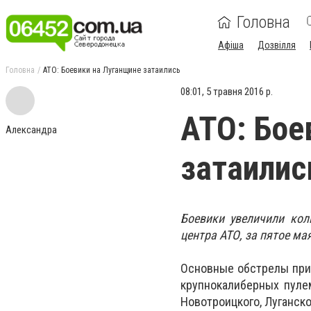
Головна
Афіша
Дозвілля
Головна
АТО: Боевики на Луганщине затаились
08:01, 5 травня 2016 р.
АТО: Бое
Александра
затаилис
Боевики увеличили кол
центра АТО, за пятое м
Основные обстрелы приш
крупнокалиберных пуле
Новотроицкого, Луганск