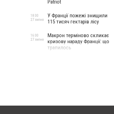
Patriot
У Франції пожежі знищили
18:00
27 липня
115 тисяч гектарів лісу
Макрон терміново скликає
16:00
27 липня
кризову нараду Франції: що
трапилось