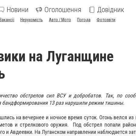
Новини
Оголошення
Довідник
Вакансії
Нерухомість
Авто / Мото
Погода
Фотозвіти
вики на Луганщине
ь
ичество обстрелов сил ВСУ и добробатов. Так, по сооб
ая бандформирования 13 раз нарушили режим тишины.
лись на вечернее и ночное время суток. Огонь велся из 
метов и стрелкового оружия. Под обстрел попали район
ого и Авдеевки. На Луганском направлении наблюдается за