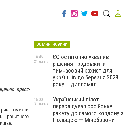
ОСТАННІ НОВИНИ
ЄС остаточно ухвалив
18:46
31 липня
рішення продовжити
тимчасовий захист для
українців до березня 2028
року – дипломат
щению пресс-
Український пілот
15:00
31 липня
переслідував російську
гранатометов,
ракету до самого кордону з
ы Гранитного,
Польщею — Міноборони
тишье.