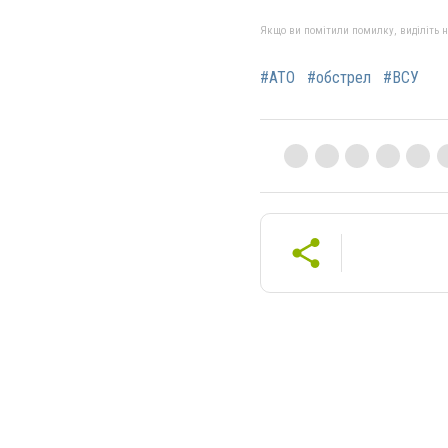
Якщо ви помітили помилку, виділіть нео
#АТО
#обстрел
#ВСУ