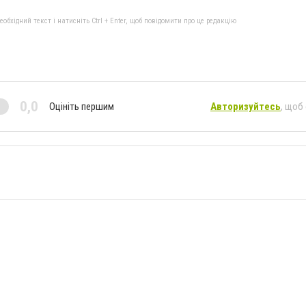
бхідний текст і натисніть Ctrl + Enter, щоб повідомити про це редакцію
0,0
Оцініть першим
Авторизуйтесь
, щоб