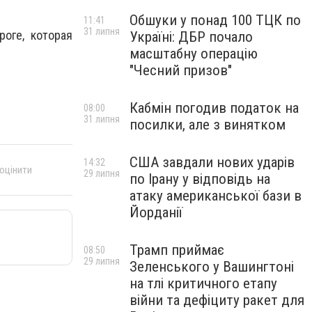
Обшуки у понад 100 ТЦК по
11:41
31 липня
оге, которая
Україні: ДБР почало
масштабну операцію
"Чесний призов"
Кабмін погодив податок на
08:00
31 липня
посилки, але з винятком
США завдали нових ударів
14:32
 оцінити
29 липня
по Ірану у відповідь на
атаку американської бази в
Йорданії
Трамп приймає
08:50
29 липня
Зеленського у Вашингтоні
на тлі критичного етапу
війни та дефіциту ракет для