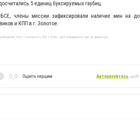
досчитались 5 единиц буксируемых гаубиц.
БСЕ, члены миссии зафиксировали наличие мин на дор
иков и КПП в г. Золотое.
бхідний текст і натисніть Ctrl + Enter, щоб повідомити про це редакцію
0,0
Оцініть першим
Авторизуйтесь
, щоб