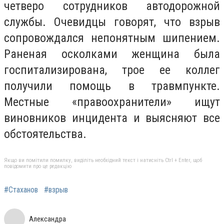
четверо сотрудников автодорожной
службы. Очевидцы говорят, что взрыв
сопровождался непонятным шипением.
Раненая осколками женщина была
госпитализирована, трое ее коллег
получили помощь в травмпункте.
Местные «правоохранители» ищут
виновников инцидента и выясняют все
обстоятельства.
Якщо ви помітили помилку, виділіть необхідний текст і натисніть Ctrl + Enter, щоб
повідомити про це редакцію
#Стаханов
#взрыв
Александра