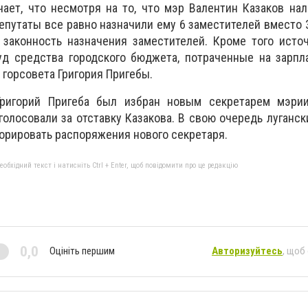
ает, что несмотря на то, что мэр Валентин Казаков на
епутаты все равно назначили ему 6 заместителей вместо 3
 законность назначения заместителей. Кроме того исто
д средства городского бюджета, потраченные на зарпл
 горсовета Григория Пригебы.
Григорий Пригеба был избран новым секретарем мэрии
голосовали за отставку Казакова. В свою очередь луганск
норировать распоряжения нового секретаря.
бхідний текст і натисніть Ctrl + Enter, щоб повідомити про це редакцію
0,0
Оцініть першим
Авторизуйтесь
, щоб