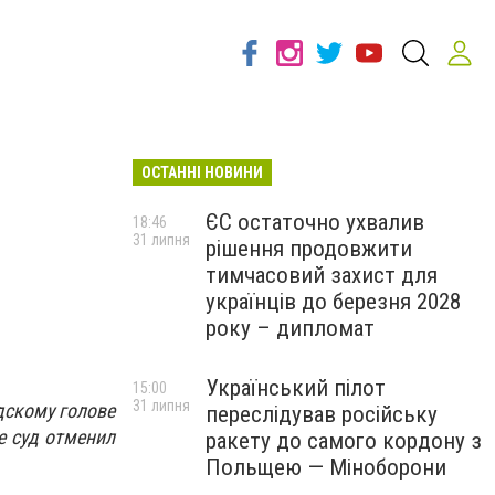
ОСТАННІ НОВИНИ
ЄС остаточно ухвалив
18:46
31 липня
рішення продовжити
тимчасовий захист для
українців до березня 2028
року – дипломат
Український пілот
15:00
31 липня
дскому голове
переслідував російську
е суд отменил
ракету до самого кордону з
Польщею — Міноборони