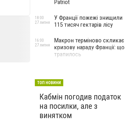
Patriot
У Франції пожежі знищили
18:00
27 липня
115 тисяч гектарів лісу
Макрон терміново скликає
16:00
27 липня
кризову нараду Франції: що
трапилось
ТОП НОВИНИ
Кабмін погодив податок
на посилки, але з
винятком