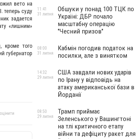
ложил вето на
Обшуки у понад 100 ТЦК по
11:41
. теперь суду
31 липня
Україні: ДБР почало
чник задается
масштабну операцію
ату «лишним»
"Чесний призов"
, кроме того
Кабмін погодив податок на
08:00
ий губернатор
31 липня
посилки, але з винятком
США завдали нових ударів
14:32
29 липня
по Ірану у відповідь на
атаку американської бази в
Йорданії
Трамп приймає
08:50
 оцінити
29 липня
Зеленського у Вашингтоні
на тлі критичного етапу
війни та дефіциту ракет для