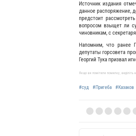
Источник издания отмеч
данное распоряжение, д
предстоит рассмотреть
вопросом взыщет ли су
чиновникам, с секретаря
Напомним, что ранее 
депутаты горсовета про
Георгий Тука призвал иг
Якщо ви помітили помилку, виділіть нео
#суд
#Пригеба
#Казаков