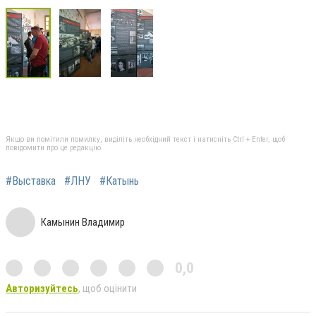
Якщо ви помітили помилку, виділіть необхідний текст і натисніть Ctrl + Enter, щоб
повідомити про це редакцію
#Выставка
#ЛНУ
#Катынь
Камынин Владимир
0,0
Авторизуйтесь
, щоб оцінити