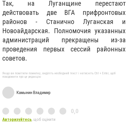
Так, на Луганщине перестают
действовать две ВГА прифронтовых
районов - Станично Луганская и
Новоайдарская. Полномочия указанных
администраций прекращены из-за
проведения первых сессий районных
советов.
Якщо ви помітили помилку, виділіть необхідний текст і натисніть Ctrl + Enter, щоб
повідомити про це редакцію
Камынин Владимир
0,0
Авторизуйтесь
, щоб оцінити