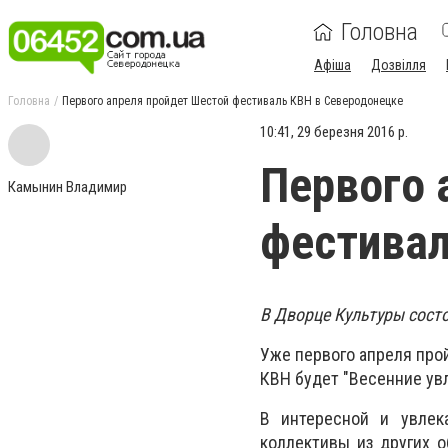
Головна
Афіша
Дозвілля
Головна
Первого апреля пройдет Шестой фестиваль КВН в Северодонецке
10:41, 29 березня 2016 р.
Первого 
Камынин Владимир
фестивал
В Дворце Культуры сост
Уже первого апреля про
КВН будет "Весенние ув
В интересной и увлека
коллективы из других о