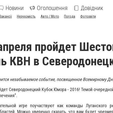
Новини
Оголошення
Довідник
Вакансії
Нерухомість
Авто / Мото
Погода
Фотозвіти
апреля пройдет Шесто
ь КВН в Северодонец
оится незабываемое событие, посвященное Всемирному Дн
йдет Северодонецкий Кубок Юмора - 2016! Темой очередно
лечения".
тельной игре поучаствуют как команды Луганского ре
бластей. Можно уверенно сказать, что вам будет чрезм