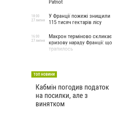
Patriot
У Франції пожежі знищили
18:00
27 липня
115 тисяч гектарів лісу
Макрон терміново скликає
16:00
27 липня
кризову нараду Франції: що
трапилось
ТОП НОВИНИ
Кабмін погодив податок
на посилки, але з
винятком