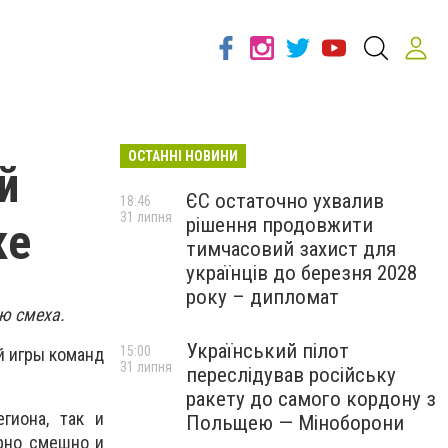
ОСТАННІ НОВИНИ
й
ЄС остаточно ухвалив
18:46
31 липня
рішення продовжити
ке
тимчасовий захист для
українців до березня 2028
року – дипломат
ю смеха.
Український пілот
15:00
й игры команд
31 липня
переслідував російську
ракету до самого кордону з
гиона, так и
Польщею — Міноборони
ерно смешно и