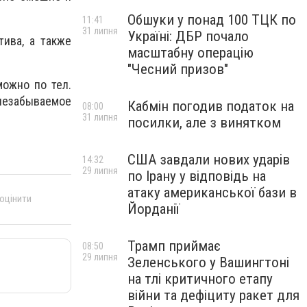
Обшуки у понад 100 ТЦК по
11:41
31 липня
Україні: ДБР почало
ива, а также
масштабну операцію
"Чесний призов"
можно по тел.
незабываемое
Кабмін погодив податок на
08:00
31 липня
посилки, але з винятком
США завдали нових ударів
14:32
29 липня
по Ірану у відповідь на
атаку американської бази в
 оцінити
Йорданії
Трамп приймає
08:50
29 липня
Зеленського у Вашингтоні
на тлі критичного етапу
війни та дефіциту ракет для