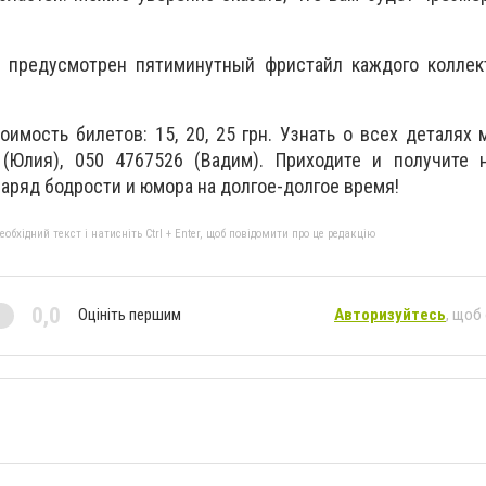
 предусмотрен пятиминутный фристайл каждого коллект
оимость билетов: 15, 20, 25 грн. Узнать о всех деталях 
(Юлия), 050 4767526 (Вадим). Приходите и получите 
заряд бодрости и юмора на долгое-долгое время!
бхідний текст і натисніть Ctrl + Enter, щоб повідомити про це редакцію
0,0
Оцініть першим
Авторизуйтесь
, щоб