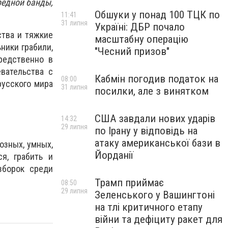
редной банды,
Обшуки у понад 100 ТЦК по
11:41
31 липня
Україні: ДБР почало
ства и тяжкие
масштабну операцію
ники грабили,
"Чесний призов"
средственно в
вательства с
Кабмін погодив податок на
08:00
русского мира
31 липня
посилки, але з винятком
США завдали нових ударів
14:32
29 липня
по Ірану у відповідь на
атаку американської бази в
озных, умных,
Йорданії
я, грабить и
зборок среди
Трамп приймає
08:50
29 липня
Зеленського у Вашингтоні
на тлі критичного етапу
війни та дефіциту ракет для