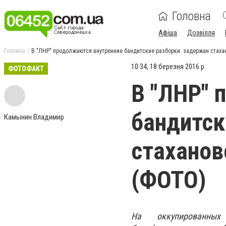
Головна
Афіша
Дозвілля
Головна
В "ЛНР" продолжаются внутренние бандитские разборки: задержан стаха
10:34, 18 березня 2016 р.
ФОТОФАКТ
В "ЛНР" 
бандитск
Камынин Владимир
стаханов
(ФОТО)
На оккупированных