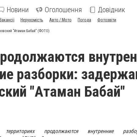
Новини
Оголошення
Довідник
Вакансії
Нерухомість
Авто / Мото
Погода
Фотозвіти
новский "Атаман Бабай" (ФОТО)
продолжаются внутре
ие разборки: задержа
ский "Атаман Бабай"
 территориях продолжаются внутренние разб