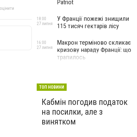
Patriot
 оцінити
У Франції пожежі знищили
18:00
27 липня
115 тисяч гектарів лісу
Макрон терміново скликає
16:00
27 липня
кризову нараду Франції: що
трапилось
ТОП НОВИНИ
Кабмін погодив податок
на посилки, але з
винятком