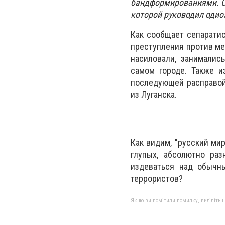
бандформированиями. Си
которой руководил одио
Как сообщает сепаратис
преступления против ме
насиловали, занималис
самом городе. Также и
последующей расправой.
из Луганска.
Как видим, "русский ми
глупых, абсолютно раз
издеваться над обычн
террористов?
Якщо ви помітили помилку, виділіть нео