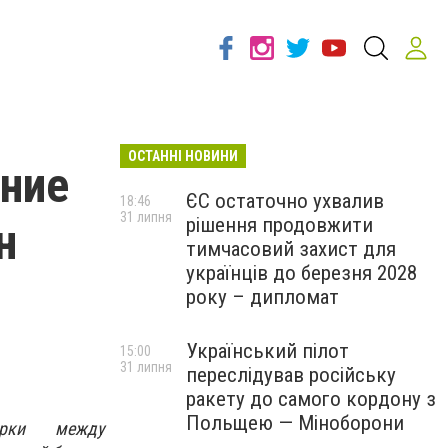
ОСТАННІ НОВИНИ
нние
ЄС остаточно ухвалив
18:46
31 липня
рішення продовжити
н
тимчасовий захист для
українців до березня 2028
року – дипломат
Український пілот
15:00
31 липня
переслідував російську
ракету до самого кордону з
Польщею — Міноборони
орки между