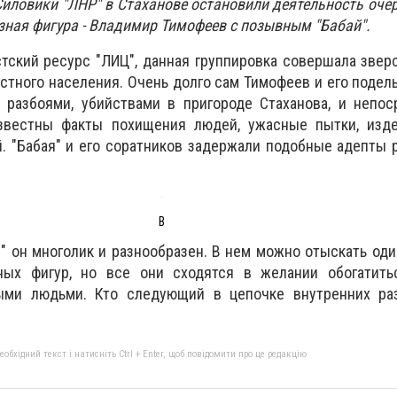
ловики "ЛНР" в Стаханове остановили деятельность оче
зная фигура - Владимир Тимофеев с позывным "Бабай".
тский ресурс "ЛИЦ", данная группировка совершала звер
стного населения. Очень долго сам Тимофеев и его подель
ь разбоями, убийствами в пригороде Стаханова, и непо
звестны факты похищения людей, ужасные пытки, изде
 "Бабая" и его соратников задержали подобные адепты 
В
р" он многолик и разнообразен. В нем можно отыскать оди
ных фигур, но все они сходятся в желании обогатитьс
ыми людьми. Кто следующий в цепочке внутренних ра
бхідний текст і натисніть Ctrl + Enter, щоб повідомити про це редакцію