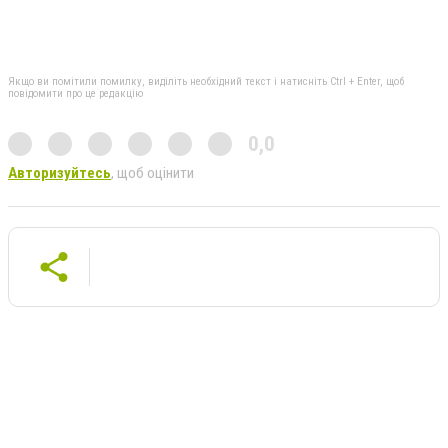
Якщо ви помітили помилку, виділіть необхідний текст і натисніть Ctrl + Enter, щоб
повідомити про це редакцію
0,0
Авторизуйтесь
, щоб оцінити