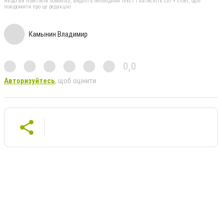
Якщо ви помітили помилку, виділіть необхідний текст і натисніть Ctrl + Enter, щоб
повідомити про це редакцію
Камынин Владимир
0,0
Авторизуйтесь
, щоб оцінити