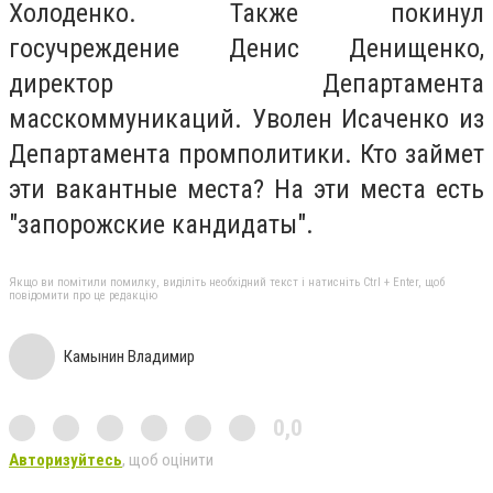
Холоденко. Также покинул
госучреждение Денис Денищенко,
директор Департамента
масскоммуникаций. Уволен Исаченко из
Департамента промполитики. Кто займет
эти вакантные места? На эти места есть
"запорожские кандидаты".
Якщо ви помітили помилку, виділіть необхідний текст і натисніть Ctrl + Enter, щоб
повідомити про це редакцію
Камынин Владимир
0,0
Авторизуйтесь
, щоб оцінити