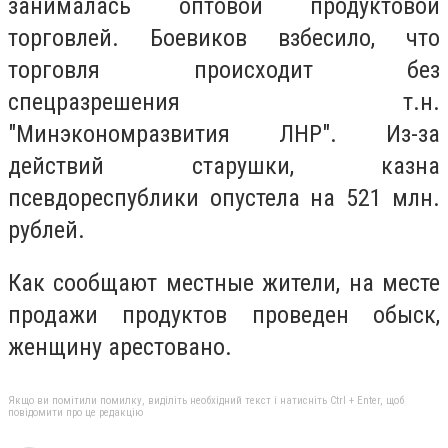
занималась оптовой продуктовой
торговлей. Боевиков взбесило, что
торговля происходит без
спецразрешения т.н.
"Минэкономразвития ЛНР". Из-за
действий старушки, казна
псевдореспублики опустела на 521 млн.
рублей.
Как сообщают местные жители, на месте
продажи продуктов проведен обыск,
женщину арестовано.
Якщо ви помітили помилку, виділіть необхідний текст і натисніть Ctrl + Enter, щоб
повідомити про це редакцію