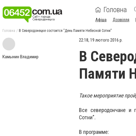
Головна
Афіша
Дозвілля
Головна
В Северодонецке состоится "День Памяти Небесной Сотни"
22:18, 19 лютого 2016 р.
В Северо
Камынин Владимир
Памяти Н
Такое мероприятие пройд
Все северодончане и 
Сотни".
В программе: