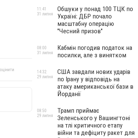
Обшуки у понад 100 ТЦК по
11:41
31 липня
Україні: ДБР почало
масштабну операцію
"Чесний призов"
Кабмін погодив податок на
08:00
31 липня
посилки, але з винятком
 оцінити
США завдали нових ударів
14:32
29 липня
по Ірану у відповідь на
атаку американської бази в
Йорданії
Трамп приймає
08:50
29 липня
Зеленського у Вашингтоні
на тлі критичного етапу
війни та дефіциту ракет для