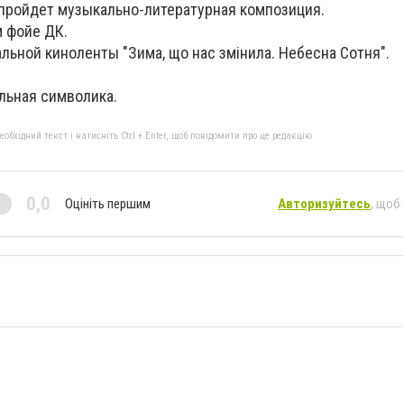
 пройдет музыкально-литературная композиция.
м фойе ДК.
льной киноленты "Зима, що нас змінила. Небесна Сотня".
льная символика.
бхідний текст і натисніть Ctrl + Enter, щоб повідомити про це редакцію
0,0
Оцініть першим
Авторизуйтесь
, щоб