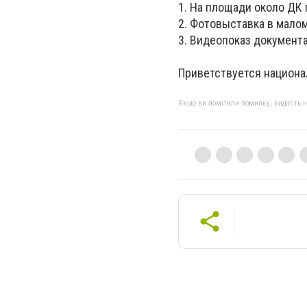
1. На площади около ДК
2. Фотовыставка в мало
3. Видеопоказ документа
Приветствуется национа
Якщо ви помітили помилку, виділіть нео