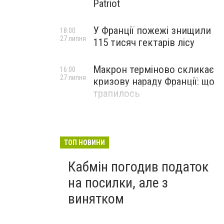
Patriot
У Франції пожежі знищили
18:00
27 липня
115 тисяч гектарів лісу
Макрон терміново скликає
16:00
27 липня
кризову нараду Франції: що
трапилось
ТОП НОВИНИ
Кабмін погодив податок
на посилки, але з
винятком