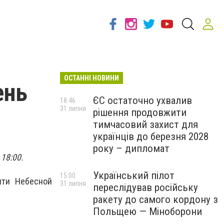
ОСТАННІ НОВИНИ
ень
ЄС остаточно ухвалив
18:46
31 липня
рішення продовжити
тимчасовий захист для
українців до березня 2028
року – дипломат
18:00.
Український пілот
15:00
яти Небесной
31 липня
переслідував російську
ракету до самого кордону з
Польщею — Міноборони