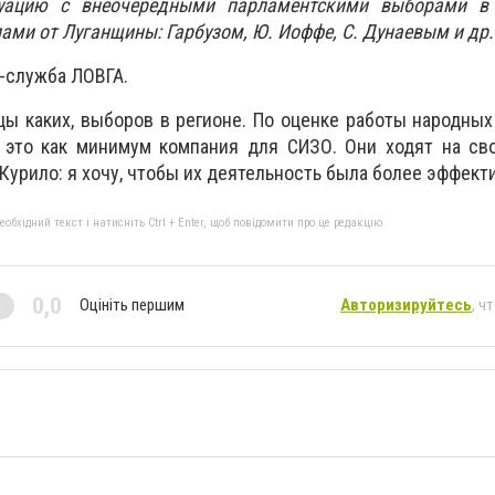
уацию с внеочередными парламентскими выборами в
ами от Луганщины: Гарбузом, Ю. Иоффе, С. Дунаевым и др.
-служба ЛОВГА.
ицы каких, выборов в регионе. По оценке работы народных
- это как минимум компания для СИЗО. Они ходят на св
и Курило: я хочу, чтобы их деятельность была более эффект
бхідний текст і натисніть Ctrl + Enter, щоб повідомити про це редакцію
0,0
Оцініть першим
Авторизируйтесь
, ч