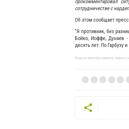
прокомментировал сит
сотрудничестве с нардеп
Об этом сообщает пресс
"Я противник, без разн
Бойко, Иоффе, Дунаев 
десять лет. По Гарбузу 
Якщо ви помітили помилку, виділіть нео