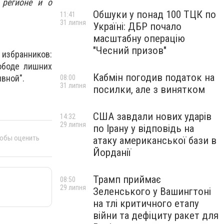
 регионе и о
Обшуки у понад 100 ТЦК по
11:41
31 липня
Україні: ДБР почало
масштабну операцію
"Чесний призов"
 избранников:
ободе лишних
Кабмін погодив податок на
ивной".
08:00
31 липня
посилки, але з винятком
США завдали нових ударів
14:32
29 липня
по Ірану у відповідь на
тобы оценить
атаку американської бази в
Йорданії
Трамп приймає
08:50
29 липня
Зеленського у Вашингтоні
на тлі критичного етапу
війни та дефіциту ракет для