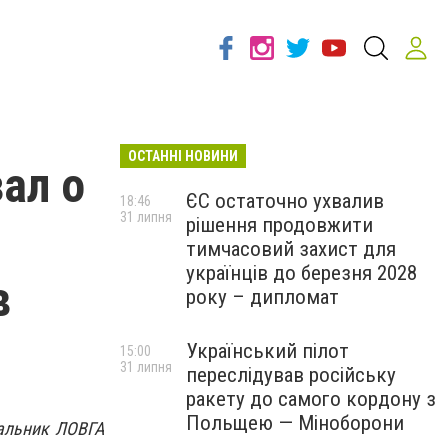
ОСТАННІ НОВИНИ
ал о
ЄС остаточно ухвалив
18:46
31 липня
рішення продовжити
тимчасовий захист для
українців до березня 2028
в
року – дипломат
Український пілот
15:00
31 липня
переслідував російську
ракету до самого кордону з
Польщею — Міноборони
чальник ЛОВГА