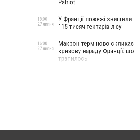
Patriot
У Франції пожежі знищили
18:00
27 липня
115 тисяч гектарів лісу
Макрон терміново скликає
16:00
27 липня
кризову нараду Франції: що
трапилось