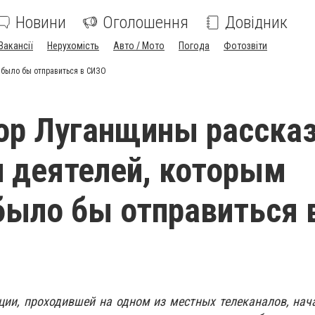
Новини
Оголошення
Довідник
Вакансії
Нерухомість
Авто / Мото
Погода
Фотозвіти
 было бы отправиться в СИЗО
ор Луганщины рассказ
 деятелей, которым
было бы отправиться 
ции, проходившей на одном из местных телеканалов, на