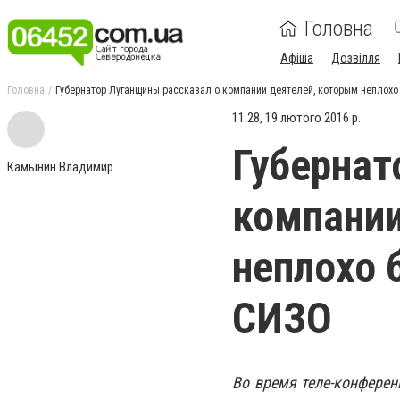
Головна
Афіша
Дозвілля
Головна
Губернатор Луганщины рассказал о компании деятелей, которым неплохо
11:28, 19 лютого 2016 р.
Губернат
Камынин Владимир
компании
неплохо 
СИЗО
Во время теле-конферен