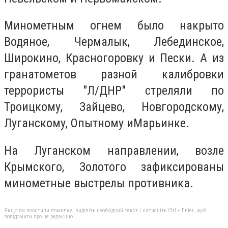
Минометным огнем было накрыто
Водяное, Чермалык, Лебединское,
Широкино, Красногоровку и Пески. А из
гранатометов разной калибровки
террористы "Л/ДНР" стреляли по
Троицкому, Зайцево, Новгородскому,
Луганскому, Опытному иМарьинке.
На Луганском направлении, возле
Крымского, Золотого зафиксированы
минометные выстрелы противника.
Якщо ви помітили помилку, виділіть необхідний текст і натисніть Ctrl + Enter, щоб
повідомити про це редакцію