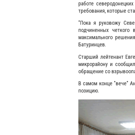
работе северодонецких
требования, которые ст
"Пока я руковожу Севе
подчиненных четкого в
максимального решения
Батуринцев.
Старший лейтенант Евг
микрорайону и сообщил
обращение со взрывооп
В самом конце "вече" А
позицию.