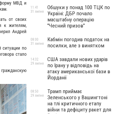
еформу МВД и
Обшуки у понад 100 ТЦК по
11:41
кам.
31 липня
Україні: ДБР почало
масштабну операцію
ать от своих
"Чесний призов"
я к жителям,
верил Андрей
Кабмін погодив податок на
08:00
31 липня
посилки, але з винятком
 ситуации по
зговора стало
США завдали нових ударів
14:32
29 липня
по Ірану у відповідь на
а гражданскую
атаку американської бази в
Йорданії
Трамп приймає
08:50
29 липня
Зеленського у Вашингтоні
на тлі критичного етапу
війни та дефіциту ракет для