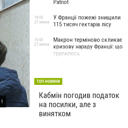
Patriot
У Франції пожежі знищили
18:00
27 липня
115 тисяч гектарів лісу
Макрон терміново скликає
16:00
27 липня
кризову нараду Франції: що
трапилось
ТОП НОВИНИ
Кабмін погодив податок
 1
Северодонецкие полицейские существенно помога
на посилки, але з
винятком