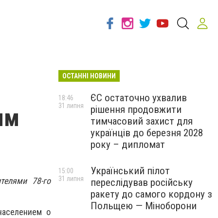
ОСТАННІ НОВИНИ
ЄС остаточно ухвалив
18:46
31 липня
рішення продовжити
ым
тимчасовий захист для
українців до березня 2028
року – дипломат
Український пілот
15:00
31 липня
телями 78-го
переслідував російську
ракету до самого кордону з
Польщею — Міноборони
населением о