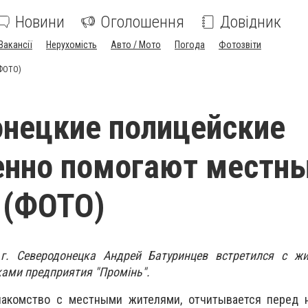
Новини
Оголошення
Довідник
Вакансії
Нерухомість
Авто / Мото
Погода
Фотозвіти
(ФОТО)
нецкие полицейские
енно помогают местн
 (ФОТО)
г. Северодонецка Андрей Батуринцев встретился с жи
ами предприятия "Промінь".
накомство с местными жителями, отчитывается перед 