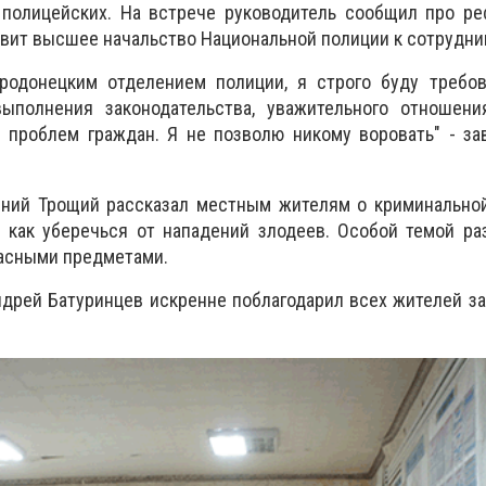
 полицейских. На встрече руководитель сообщил про р
авит высшее начальство Национальной полиции к сотрудни
родонецким отделением полиции, я строго буду требов
ыполнения законодательства, уважительного отношени
 проблем граждан. Я не позволю никому воровать" - за
ений Трощий рассказал местным жителям о криминальной
 как уберечься от нападений злодеев. Особой темой ра
асными предметами.
ндрей Батуринцев искренне поблагодарил всех жителей з