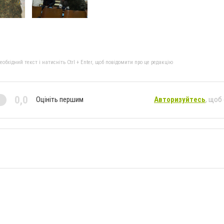
бхідний текст і натисніть Ctrl + Enter, щоб повідомити про це редакцію
0,0
Оцініть першим
Авторизуйтесь
, щоб