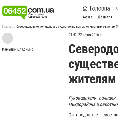
Головна
Афіша
Дозвілля
Головна
Северодонецкие полицейские существенно помогают местным жителям 
09:40, 22 січня 2016 р.
Северодо
Камынин Владимир
существ
жителям
Руководитель полиции 
микрорайона и работник
Он продолжает свое з