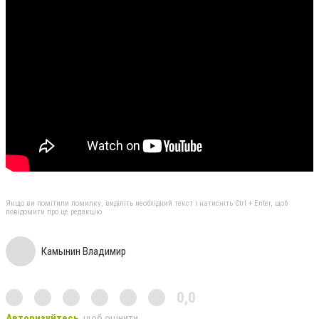
Якщо ви помітили помилку, виділіть необхідний текст і натисніть Ctrl + Enter, щоб
повідомити про це редакцію
Камынин Владимир
0,0
Авторизуйтесь
, щоб оцінити