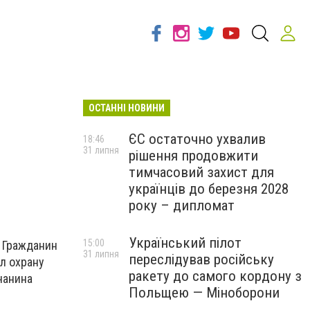
ОСТАННІ НОВИНИ
ЄС остаточно ухвалив
18:46
31 липня
рішення продовжити
тимчасовий захист для
українців до березня 2028
року – дипломат
Український пілот
15:00
. Гражданин
31 липня
переслідував російську
л охрану
ракету до самого кордону з
чанина
Польщею — Міноборони