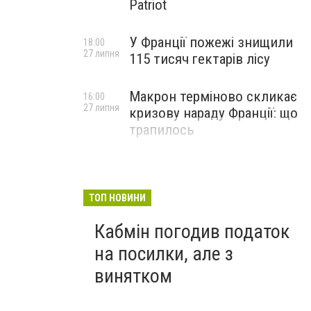
Patriot
У Франції пожежі знищили
18:00
27 липня
115 тисяч гектарів лісу
Макрон терміново скликає
16:00
27 липня
кризову нараду Франції: що
трапилось
ТОП НОВИНИ
Кабмін погодив податок
на посилки, але з
винятком