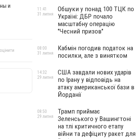
ины и
Обшуки у понад 100 ТЦК по
11:41
31 липня
Україні: ДБР почало
масштабну операцію
"Чесний призов"
Кабмін погодив податок на
08:00
 оцінити
31 липня
посилки, але з винятком
США завдали нових ударів
14:32
29 липня
по Ірану у відповідь на
атаку американської бази в
Йорданії
Трамп приймає
08:50
29 липня
Зеленського у Вашингтоні
на тлі критичного етапу
війни та дефіциту ракет для