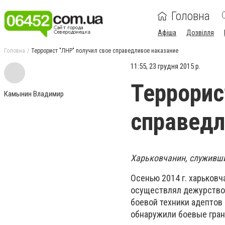
Головна
Афіша
Дозвілля
Головна
Террорист "ЛНР" получил свое справедливое наказание
11:55, 23 грудня 2015 р.
Террорис
Камынин Владимир
справедл
Харьковчанин, служивший
Осенью 2014 г. харьковч
осуществлял дежурство 
боевой техники адептов 
обнаружили боевые грана