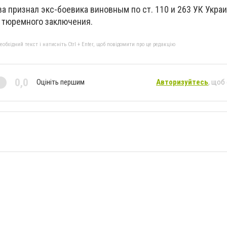
ва признал экс-боевика виновным по ст. 110 и 263 УК Укра
м тюремного заключения.
бхідний текст і натисніть Ctrl + Enter, щоб повідомити про це редакцію
0,0
Оцініть першим
Авторизуйтесь
, щоб