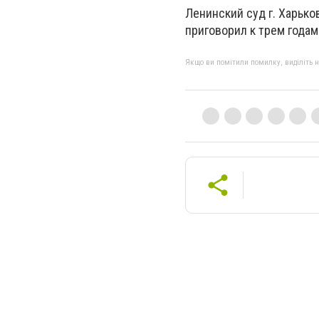
Ленинский суд г. Харько
приговорил к трем года
Якщо ви помітили помилку, виділіть нео