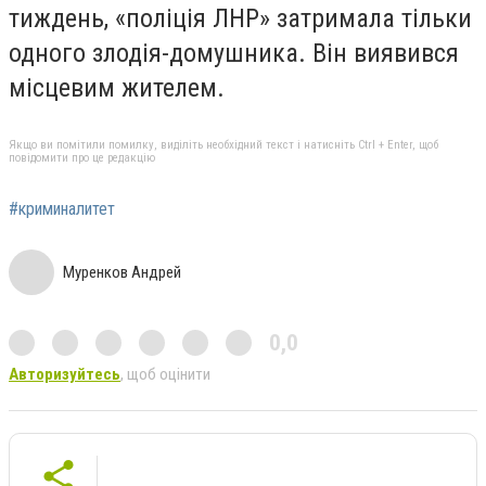
тиждень, «поліція ЛНР» затримала тільки
одного злодія-домушника. Він виявився
місцевим жителем.
Якщо ви помітили помилку, виділіть необхідний текст і натисніть Ctrl + Enter, щоб
повідомити про це редакцію
#криминалитет
Муренков Андрей
0,0
Авторизуйтесь
, щоб оцінити