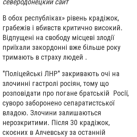
северодонецкий сайт
В обох республіках» рівень крадіжок,
грабежів і вбивств критично високий.
Відпущені на свободу місцеві злодії
приїхали закордонні вже більше року
тримають в страху людей .
"Поліцейські ЛНР" закривають очі на
злочинні гастролі росіян, тому що
розповідати про погане братській Росії,
суворо заборонено сепаратистської
владою. Злочини залишаються
нерозкритими. Після 30 крадіжок,
скоєних в Алчевську за останній