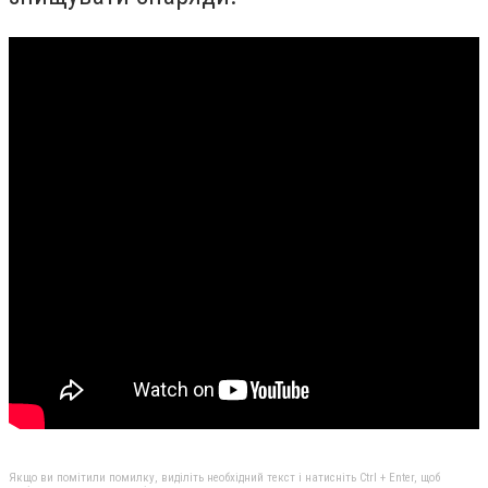
Якщо ви помітили помилку, виділіть необхідний текст і натисніть Ctrl + Enter, щоб