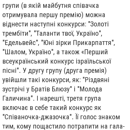
групи (в якій майбутня співачка
отримувала першу премію) можна
віднести наступні конкурси: "Золоті
трембіти", "Таланти твої, Україно",
"Едельвейс", "Юні зірки Прикарпаття",
"Шалом, Україно", а також «Перший
всеукраїнський конкурс ізраїльської
пісні". У другу групу (друга премія)
увійшли такі конкурси, як: "Різдвяні
зустрічі у Братів Блюзу" і "Молода
Галичина". І нарешті, третя група
включає в себе такий конкурс як
"Співаночка-джазочка". Її голос знаком
тим, кому пощастило потрапити на гала-