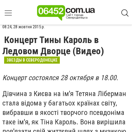
08:24, 28 жовтня 2015 р.
Концерт Тины Кароль в
Ледовом Дворце (Видео)
ЗВЕЗДЫ В СЕВЕРОДОНЕЦКЕ
Концерт состоялся 28 октября в 18.00.
Дівчина з Києва на ім'я Тетяна Ліберман
стала відома у багатьох країнах світу,
вибравши в якості творчого псевдоніма
таке ім'я, як Тіна Кароль. Вона вирішила
пов'язати свій життєвий шлях з музикою.