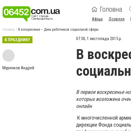
Головна
Афіша
Дозвілля
Головна
В воскресенье – День работников социальной сферы
07:30, 1 листопада 2015 р.
К ПРАЗДНИКУ
В воскре
социаль
Муренков Андрей
В первое воскресенье но
которых возложена очен
онлайн
К многочисленной армии
дирекции Фонда социаль