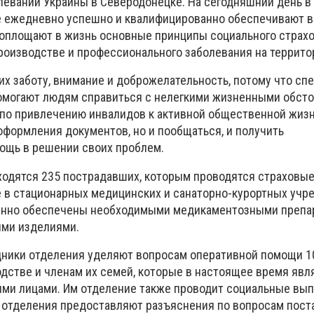
еваний Украины в Северодонецке. На сегодняшний день в
ые ежедневно успешно и квалифицированно обеспечивают 
воплощают в жизнь основные принципы социального страхо
роизводстве и профессионального заболевания на террито
их заботу, внимание и доброжелательность, потому что сп
омогают людям справиться с нелегкими жизненными обсто
 по привлечению инвалидов к активной общественной жиз
оформления документов, но и пообщаться, и получить
ощь в решении своих проблем.
аходятся 235 пострадавших, которым проводятся страховы
 в стационарных медицинских и санаторно-курортных учр
нно обеспечены необходимыми медикаментозными препар
ими изделиями.
дники отделения уделяют вопросам оперативной помощи 1
дстве и членам их семей, которые в настоящее время явл
и лицами. Им отделение также проводит социальные вып
 отделения предоставляют разъяснения по вопросам пост