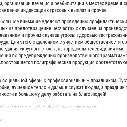
а, организации лечения и реабилитации в местах временно
оведения индексации страховых выплат и прочее.
 большое внимание уделяют проведению профилактически
ных на предотвращение несчастных случаев на производс
еванием и прочим случаев угрозы здоровью застрахованн
уда. Для этого отделением с участием общественности ор
аседания «круглого стола», на городском телевидении име
ения по предупреждению производственного травматизма
спространяется полиграфическая продукция соответствую
 социальной сферы с профессиональным праздником. Пус
юбие, душевное тепло и дальше служат людям, а праздник 
ности к большому делу работать на благо людей!
бхідний текст і натисніть Ctrl + Enter, щоб повідомити про це редакцію
ка