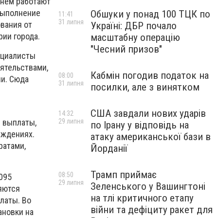
 нем работают
выполнение
Обшуки у понад 100 ТЦК по
11:41
31 липня
вания от
Україні: ДБР почало
рии города.
масштабну операцію
"Чесний призов"
ециалисты
ятельствами,
Кабмін погодив податок на
08:00
ни. Сюда
31 липня
посилки, але з винятком
США завдали нових ударів
14:32
е выплаты,
29 липня
по Ірану у відповідь на
еждениях.
атаку американської бази в
атами,
Йорданії
Трамп приймає
08:50
095
29 липня
Зеленського у Вашингтоні
яются
на тлі критичного етапу
латы. Во
війни та дефіциту ракет для
ановки на