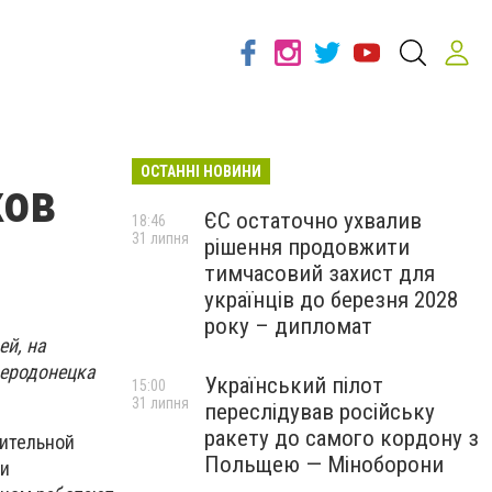
ОСТАННІ НОВИНИ
ков
ЄС остаточно ухвалив
18:46
31 липня
рішення продовжити
тимчасовий захист для
українців до березня 2028
року – дипломат
ей, на
веродонецка
Український пілот
15:00
31 липня
переслідував російську
ракету до самого кордону з
нительной
Польщею — Міноборони
 и