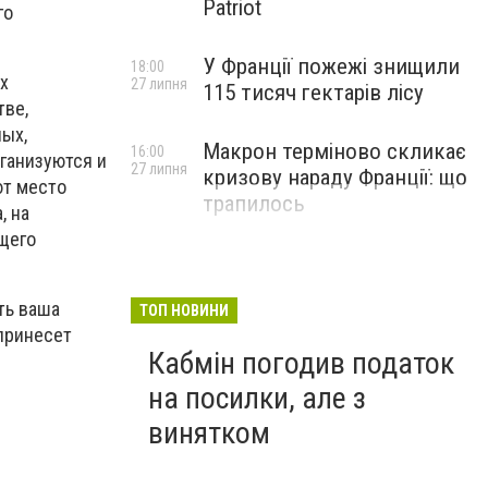
Patriot
го
У Франції пожежі знищили
18:00
х
27 липня
115 тисяч гектарів лісу
тве,
ых,
Макрон терміново скликає
16:00
ганизуются и
27 липня
кризову нараду Франції: що
ют место
трапилось
, на
щего
ть ваша
ТОП НОВИНИ
принесет
Кабмін погодив податок
на посилки, але з
винятком