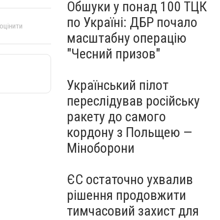
Обшуки у понад 100 ТЦК
по Україні: ДБР почало
 оцінити
масштабну операцію
"Чесний призов"
Український пілот
переслідував російську
ракету до самого
кордону з Польщею —
Міноборони
ЄС остаточно ухвалив
рішення продовжити
тимчасовий захист для