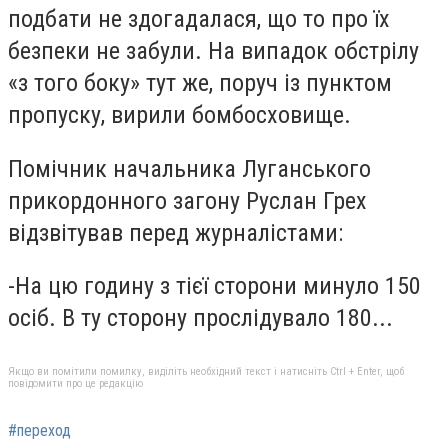
подбати не здогадалася, що то про їх
безпеки не забули. На випадок обстрілу
«з того боку» тут же, поруч із пунктом
пропуску, вирили бомбосховище.
Помічник начальника Луганського
прикордонного загону Руслан Грех
відзвітував перед журналістами:
-На цю годину з тієї сторони минуло 150
осіб. В ту сторону прослідувало 180...
Якщо ви помітили помилку, виділіть необхідний текст і натисніть Ctrl + Enter, щоб
повідомити про це редакцію
#переход