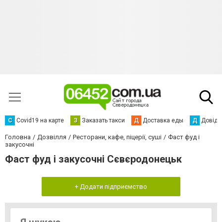
С
Сovid19 на карте
З
Заказать такси
Д
Доставка еды
Д
Довідк
Головна
Дозвілля
Ресторани, кафе, піцерії, суші
Фаст фуд і
закусочні
Фаст фуд і закусочні Сєвєродонецьк
+ Додати підприємство