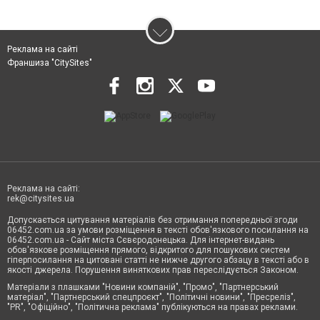
Реклама на сайті
Франшиза "CitySites"
Реклама на сайті:
rek@citysites.ua
Допускається цитування матеріалів без отримання попередньої згоди
06452.com.ua за умови розміщення в тексті обов'язкового посилання на
06452.com.ua - Сайт міста Сєвєродонецька. Для інтернет-видань
обов'язкове розміщення прямого, відкритого для пошукових систем
гіперпосилання на цитовані статті не нижче другого абзацу в тексті або в
якості джерела. Порушення виняткових прав переслідується Законом.
Матеріали з плашками "Новини компаній", "Промо", "Партнерський
матеріал", "Партнерський спецпроєкт", "Політичні новини", "Пресреліз",
"PR", "Офіційно", "Політична реклама" публікуються на правах реклами.