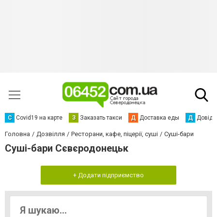
С
Сovid19 на карте
З
Заказать такси
Д
Доставка еды
Д
Довідк
Головна
Дозвілля
Ресторани, кафе, піцерії, суші
Суші-бари
Суші-бари Сєвєродонецьк
+ Додати підприємство