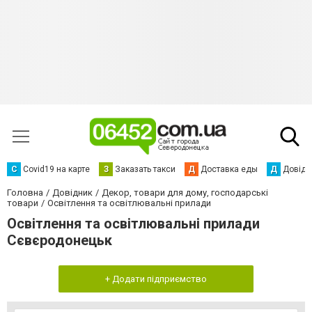
С
Сovid19 на карте
З
Заказать такси
Д
Доставка еды
Д
Довідк
Головна
Довідник
Декор, товари для дому, господарські
товари
Освітлення та освітлювальні прилади
Освітлення та освітлювальні прилади
Сєвєродонецьк
+ Додати підприємство