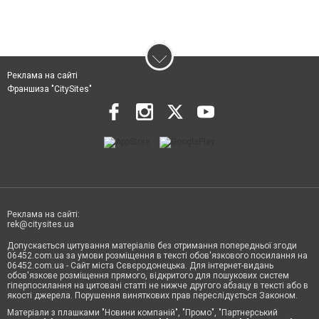
Реклама на сайті
Франшиза "CitySites"
Реклама на сайті:
rek@citysites.ua
Допускається цитування матеріалів без отримання попередньої згоди
06452.com.ua за умови розміщення в тексті обов'язкового посилання на
06452.com.ua - Сайт міста Сєвєродонецька. Для інтернет-видань
обов'язкове розміщення прямого, відкритого для пошукових систем
гіперпосилання на цитовані статті не нижче другого абзацу в тексті або в
якості джерела. Порушення виняткових прав переслідується Законом.
Матеріали з плашками "Новини компаній", "Промо", "Партнерський