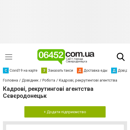
С
Сovid19 на карте
З
Заказать такси
Д
Доставка еды
Д
Довідк
Головна
Довідник
Робота
Кадрові, рекрутингові агентства
Кадрові, рекрутингові агентства
Сєвєродонецьк
+ Додати підприємство