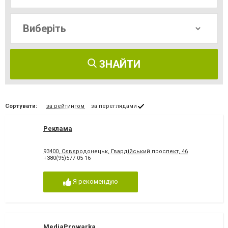
ЗНАЙТИ
Сортувати:
за рейтингом
за переглядами
Реклама
93400, Сєвєродонецьк, Гвардійський проспект, 46
+380(95)577-05-16
Я рекомендую
MediaProжаrka