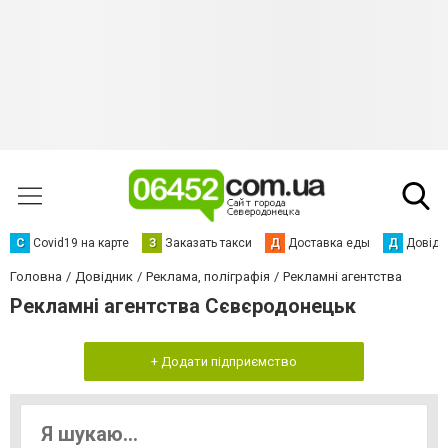
С
Сovid19 на карте
З
Заказать такси
Д
Доставка еды
Д
Довідк
Головна
Довідник
Реклама, поліграфія
Рекламні агентства
Рекламні агентства Сєвєродонецьк
+ Додати підприємство