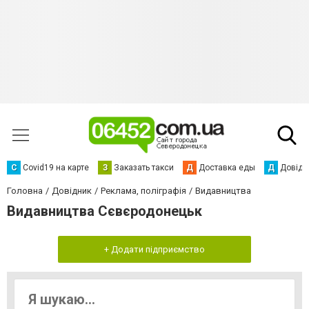
С
Сovid19 на карте
З
Заказать такси
Д
Доставка еды
Д
Довідк
Головна
Довідник
Реклама, поліграфія
Видавництва
Видавництва Сєвєродонецьк
+ Додати підприємство