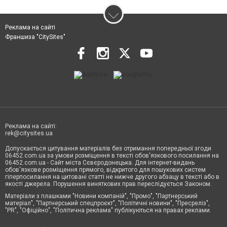
Реклама на сайті
Франшиза "CitySites"
Реклама на сайті:
rek@citysites.ua
Допускається цитування матеріалів без отримання попередньої згоди
06452.com.ua за умови розміщення в тексті обов'язкового посилання на
06452.com.ua - Сайт міста Сєвєродонецька. Для інтернет-видань
обов'язкове розміщення прямого, відкритого для пошукових систем
гіперпосилання на цитовані статті не нижче другого абзацу в тексті або в
якості джерела. Порушення виняткових прав переслідується Законом.
Матеріали з плашками "Новини компаній", "Промо", "Партнерський
матеріал", "Партнерський спецпроєкт", "Політичні новини", "Пресреліз",
"PR", "Офіційно", "Політична реклама" публікуються на правах реклами.