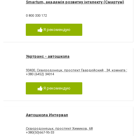
Smartum, академія розвитку інтелекту (Смартум)
0 800 330 172
Я рекомендую
Укртранс - автошкола
93400, Северодонецк, проспект Гвардейский , 34, комната 207
+380 (6452) 34014
Я рекомендую
Автошкола Интервал
Сєвєродонецьк, проспект Химиков, 68
+380(50)667-95-33