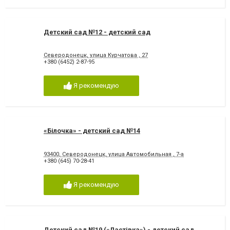
Детский сад №12 - детский сад
Северодонецк, улица Курчатова , 27
+380 (6452) 2-87-95
Я рекомендую
«Білочка» - детский сад №14
93400, Северодонецк, улица Автомобильная , 7-а
+380 (645) 70-28-41
Я рекомендую
Детский сад №19 («Ластівка») - детский сад